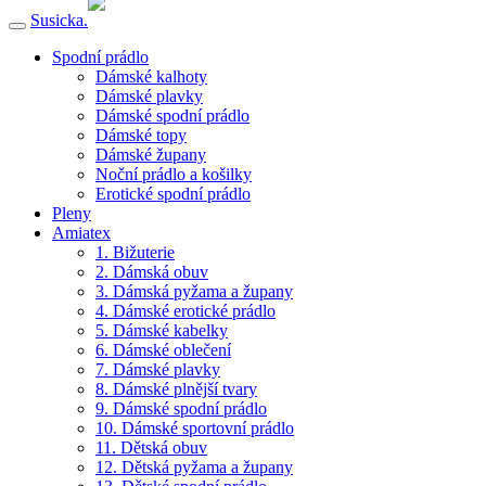
Susicka.
Spodní prádlo
Dámské kalhoty
Dámské plavky
Dámské spodní prádlo
Dámské topy
Dámské župany
Noční prádlo a košilky
Erotické spodní prádlo
Pleny
Amiatex
1. Bižuterie
2. Dámská obuv
3. Dámská pyžama a župany
4. Dámské erotické prádlo
5. Dámské kabelky
6. Dámské oblečení
7. Dámské plavky
8. Dámské plnější tvary
9. Dámské spodní prádlo
10. Dámské sportovní prádlo
11. Dětská obuv
12. Dětská pyžama a župany