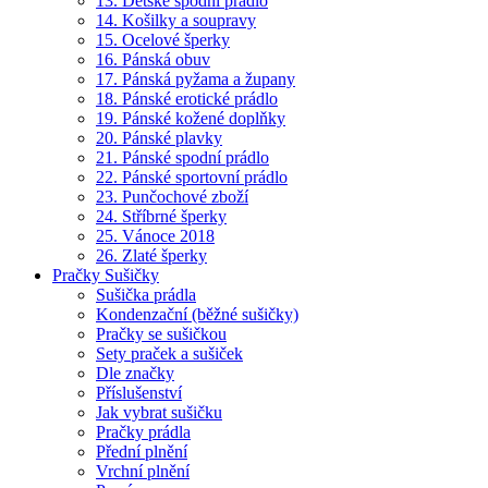
13. Dětské spodní prádlo
14. Košilky a soupravy
15. Ocelové šperky
16. Pánská obuv
17. Pánská pyžama a župany
18. Pánské erotické prádlo
19. Pánské kožené doplňky
20. Pánské plavky
21. Pánské spodní prádlo
22. Pánské sportovní prádlo
23. Punčochové zboží
24. Stříbrné šperky
25. Vánoce 2018
26. Zlaté šperky
Pračky Sušičky
Sušička prádla
Kondenzační (běžné sušičky)
Pračky se sušičkou
Sety praček a sušiček
Dle značky
Příslušenství
Jak vybrat sušičku
Pračky prádla
Přední plnění
Vrchní plnění